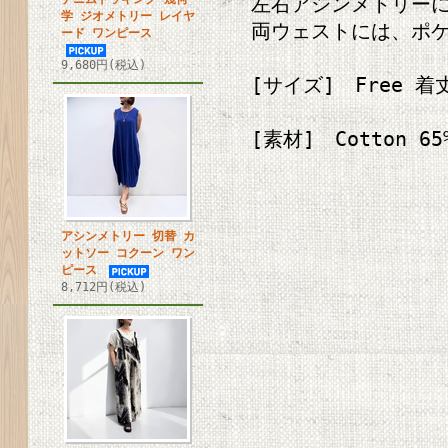
左右アシンメトリーに
学 ジオメトリー レイヤ
両ウェストには、ポケ
ード ワンピース
9,680円(税込)
[サイズ] Free 着丈
[素材] Cotton 65%
アシンメトリー 切替 カ
ットソー コクーン ワン
ピース
8,712円(税込)