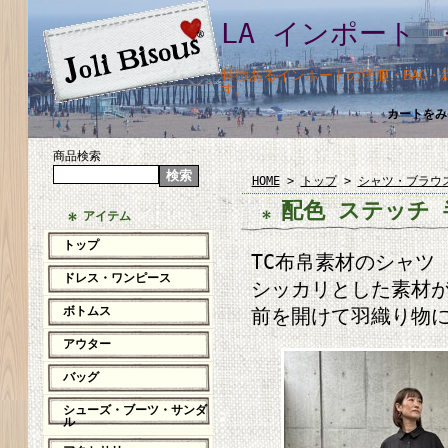
LA インポート 
特徴あるインポートの洋服・BAG
す。
カートをみ
商品検索
HOME
>
トップ
>
シャツ・ブラウ
配色 ステッチ 
アイテム
トップ
TC布帛素材のシャツ 
ドレス・ワンピース
シッカリとした素材が
ボトムス
前を開けて羽織り物に
アウター
バッグ
シューズ・ブーツ・サンダ
ル