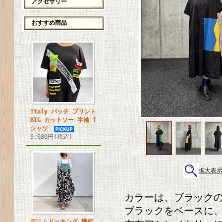
アクセサリー
おすすめ商品
Italy パッチ プリント
BIG カットソー 半袖 T
シャツ
9,680円(税込)
拡大表
カラーは、ブラックの
ブラックをベースに、
デニムドッキング 幾何