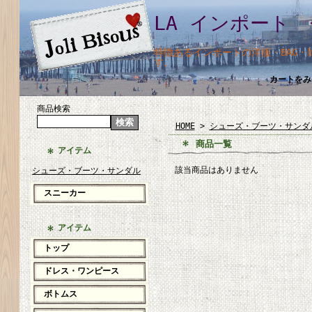
LA インポート 
特徴あるインポートの洋服・BAG
す。
カートをみ
商品検索
HOME
>
シューズ・ブーツ・サンダ
商品一覧
アイテム
該当商品はありません
シューズ・ブーツ・サンダル
スニーカー
アイテム
トップ
ドレス・ワンピース
ボトムス