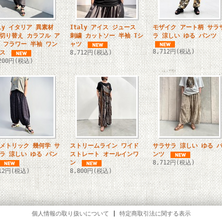
aly イタリア 異素材
Italy アイス ジュース
モザイク アート柄 サラ
切り替え カラフル ア
刺繍 カットソー 半袖 Tシ
ラ 涼しい ゆる パンツ
 フラワー 半袖 ワン
ャツ
8,712円(税込)
ス
8,712円(税込)
,200円(税込)
メトリック 幾何学 サ
ストリームライン ワイド
サラサラ 涼しい ゆる 
ラ 涼しい ゆる パン
ストレート オールインワ
ンツ
ン
8,712円(税込)
712円(税込)
8,800円(税込)
個人情報の取り扱いについて
|
特定商取引法に関する表示