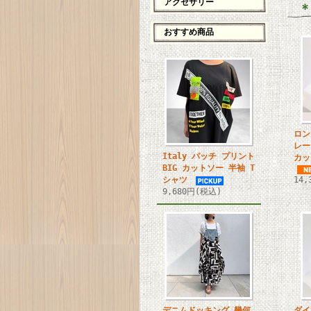
アクセサリー
おすすめ商品
ロン
レー
Italy パッチ プリント
カッ
BIG カットソー 半袖 T
シャツ
14
9,680円(税込)
デニムドッキング 幾何
ダイ