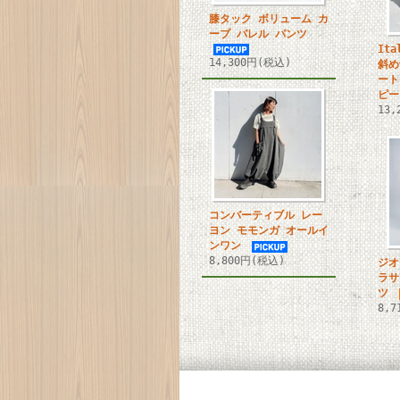
膝タック ボリューム カ
ーブ バレル パンツ
It
14,300円(税込)
斜め
ート
ピー
13
コンバーティブル レー
ヨン モモンガ オールイ
ンワン
8,800円(税込)
ジオ
ラサ
ツ
8,