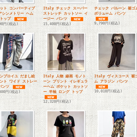
ット コンバーティブ
Italy チェック スーパー
チェック バルーン 裾ゴ
アシンメトリー ヘム
ストレッチ カットソー イ
ボリューム パンツ
トップ
ージー パンツ
9,790円(税込)
690円(税込)
15,400円(税込)
ンプロイユ だまし絵
Italy 人物 線画 モノト
Italy ヴィスコース 裾
ント ワイド ストレー
ーン プリント イレギュラ
ム アラジン パンツ
パンツ
ーヘム ポケット カットソ
10,010円(税込)
,300円(税込)
ー 半袖 ロング トップ
12,320円(税込)