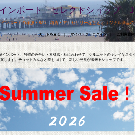
 インポート セレクトショップ Jol
るインポートの洋服・BAG・雑貨・アクセサリーなどとオリジナル商品
カートをみる
｜
マイページへログイン
｜
ご利用案内
 LAインポート、独特の色合い・素材感・柄に合わせて、シルエットのキレイなスタ
提案します。チョットみんなと差をつけて、新しい発見が出来るショップです。