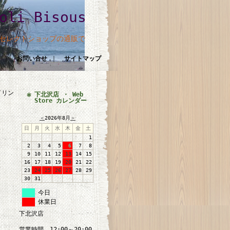
i Bisous
のセレクトショップの通販で
｜
お問い合せ
｜
サイトマップ
イリン
下北沢店 ・ Web
Store カレンダー
＜
2026年8月
＞
日
月
火
水
木
金
土
1
2
3
4
5
6
7
8
9
10
11
12
13
14
15
16
17
18
19
20
21
22
23
24
25
26
27
28
29
30
31
今日
休業日
下北沢店
営業時間 12:00～20:00