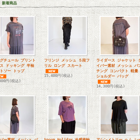
新着商品
グチュール プリント
フリンジ メッシュ ５段フ
ライダース ジャケット 
ス ドッキング 半袖
リル ロング スカート
イバー素材 メッシュ パ
トソー トップ
チング コンパクト 軽量
15,400円(税込)
ショルダー バッグ
,300円(税込)
14,300円(税込)
バー素材 メッシュ パ
Spoom Holiday 冷感接触
アシンメトリー ヘム レ