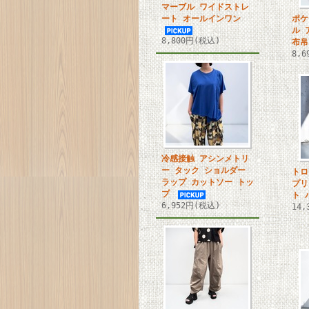
マーブル ワイドストレ
ート オールインワン
ポケ
ル 
8,800円(税込)
布帛
8,
冷感接触 アシンメトリ
ー タック ショルダー
トロ
ラップ カットソー トッ
プリ
プ
ト 
6,952円(税込)
14