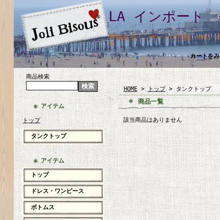
LA インポート 
特徴あるインポートの洋服・BAG
す。
カートをみ
商品検索
HOME
>
トップ
> タンクトップ
商品一覧
アイテム
該当商品はありません
トップ
タンクトップ
アイテム
トップ
ドレス・ワンピース
ボトムス