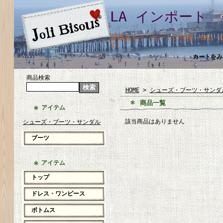
LA インポート 
特徴あるインポートの洋服・BAG
す。
カートをみ
商品検索
HOME
>
シューズ・ブーツ・サンダ
商品一覧
アイテム
該当商品はありません
シューズ・ブーツ・サンダル
ブーツ
アイテム
トップ
ドレス・ワンピース
ボトムス