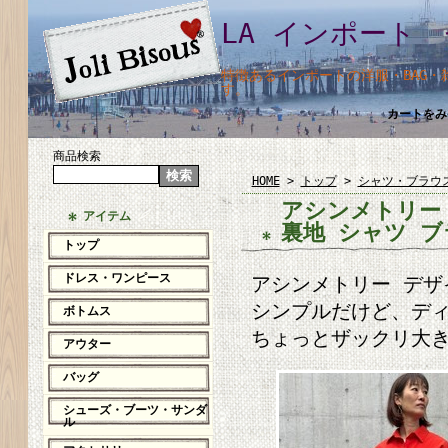
LA インポート 
特徴あるインポートの洋服・BAG
す。
カートをみ
商品検索
HOME
>
トップ
>
シャツ・ブラウ
アシンメトリー
アイテム
裏地 シャツ 
トップ
ドレス・ワンピース
アシンメトリー デザ
シンプルだけど、ディ
ボトムス
ちょっとザックリ大き
アウター
バッグ
シューズ・ブーツ・サンダ
ル