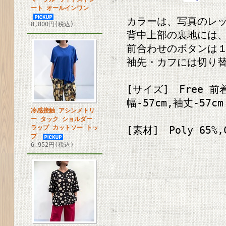
ート オールインワン
カラーは、写真のレッ
8,800円(税込)
背中上部の裏地には、
前合わせのボタンは１
袖先・カフには切り替
[サイズ] Free 前着
幅-57cm,袖丈-57cm
冷感接触 アシンメトリ
ー タック ショルダー
ラップ カットソー トッ
[素材] Poly 65%,C
プ
6,952円(税込)